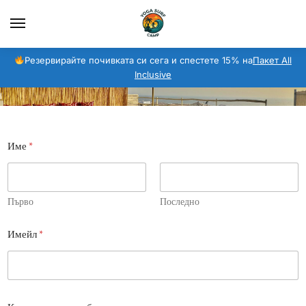
Резервирайте почивката си сега и спестете 15% на
Пакет All
Inclusive
Име
*
Първо
Последно
Имейл
*