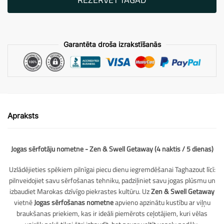
Garantēta droša izrakstīšanās
Apraksts
Jogas sērfotāju nometne - Zen & Swell Getaway (4 naktis / 5 dienas)
Uzlādējieties spēkiem pilnīgai piecu dienu iegremdēšanai Taghazout līcī:
pilnveidojiet savu sērfošanas tehniku, padziļiniet savu jogas plūsmu un
izbaudiet Marokas dzīvīgo piekrastes kultūru. Uz
Zen & Swell Getaway
vietnē
Jogas sērfošanas nometne
apvieno apzinātu kustību ar viļņu
braukšanas priekiem, kas ir ideāli piemērots ceļotājiem, kuri vēlas