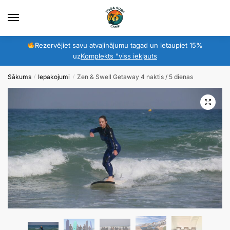
Pāriet
Pāriet
uz
uz
navigāciju
saturu
Rezervējiet savu atvaļinājumu tagad un ietaupiet 15%
uz
Komplekts "viss iekļauts
Sākums
Iepakojumi
Zen & Swell Getaway 4 naktis / 5 dienas
/
/
🔍