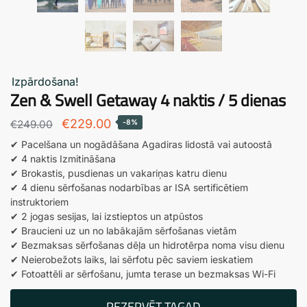
Izpārdošana!
Zen & Swell Getaway 4 naktis / 5 dienas
Sākotnējā
Pašreizējā
€
229.00
€
249.00
-8%
cena
cena
✔ Pacelšana un nogādāšana Agadiras lidostā vai autoostā
✔ 4 naktis Izmitināšana
bija:
ir:
✔ Brokastis, pusdienas un vakariņas katru dienu
€249.00.
€229.00.
✔ 4 dienu sērfošanas nodarbības ar ISA sertificētiem
instruktoriem
✔ 2 jogas sesijas, lai izstieptos un atpūstos
✔ Braucieni uz un no labākajām sērfošanas vietām
✔ Bezmaksas sērfošanas dēļa un hidrotērpa noma visu dienu
✔ Neierobežots laiks, lai sērfotu pēc saviem ieskatiem
✔ Fotoattēli ar sērfošanu, jumta terase un bezmaksas Wi-Fi
REZERVĒT TAGAD