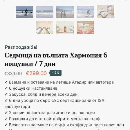
Разпродажба!
Седмица на вълната Хармония 6
нощувки / 7 дни
Първоначалната
Текущата
€
299.00
€
339.00
-12%
цена
цена
✔ Вземане и оставяне на летище Агадир или автогара
✔ 6 нощувки Настаняване
беше:
е:
✔ Закуска, обяд и вечеря всеки ден
€339.00.
€299.00.
✔ 6 дни уроци по сърф със сертифицирани от ISA
инструктори
✔ 2 сесии по йога за разтягане и релаксация
✔ Разходки до и от най-добрите места за сърф
✔ Безплатно наемане на сърф и скафандър през целия ден