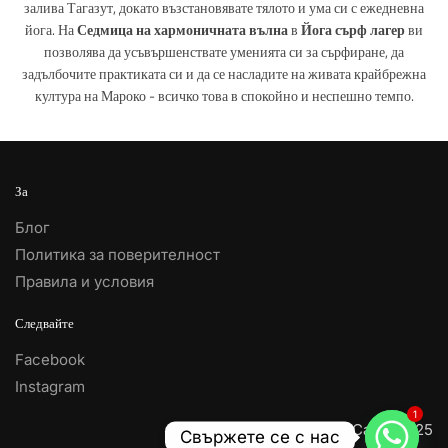
залива Тагазут, докато възстановявате тялото и ума си с ежедневна
йога. На
Седмица на хармоничната вълна
в
Йога сърф лагер
ви
позволява да усъвършенствате уменията си за сърфиране, да
задълбочите практиката си и да се насладите на живата крайбрежна
култура на Мароко - всичко това в спокойно и неспешно темпо.
За
Блог
Политика за поверителност
Правила и условия
Следвайте
Facebook
Instagram
1
© Yoga Surf Camp 2025
Свържете се с нас