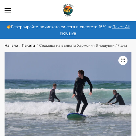
Преминаване
Преминаване
към
към
навигация
съдържанието
Резервирайте почивката си сега и спестете 15% на
Пакет All
Inclusive
Начало
Пакети
Седмица на вълната Хармония 6 нощувки / 7 дни
/
/
🔍