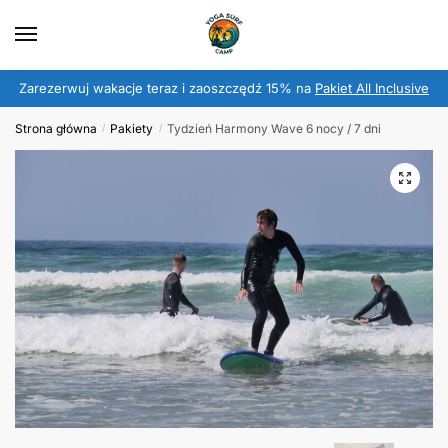
Przejdź
Przejdź
do
do
nawigacji
treści
Zarezerwuj wakacje teraz i zaoszczędź 15% na
Pakiet All Inclusive
Strona główna
Pakiety
Tydzień Harmony Wave 6 nocy / 7 dni
/
/
🔍