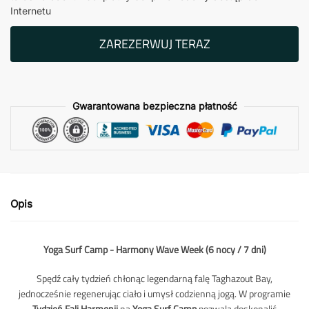
Internetu
ZAREZERWUJ TERAZ
Gwarantowana bezpieczna płatność
Opis
Yoga Surf Camp - Harmony Wave Week (6 nocy / 7 dni)
Spędź cały tydzień chłonąc legendarną falę Taghazout Bay,
jednocześnie regenerując ciało i umysł codzienną jogą. W programie
Tydzień Fali Harmonii
na
Yoga Surf Camp
pozwala doskonalić