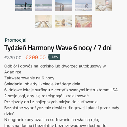
Promocja!
Tydzień Harmony Wave 6 nocy / 7 dni
Pierwotna
Aktualna
€
299.00
€
339.00
-12%
cena
cena:
Odbiór i dowóz na lotnisko lub dworzec autobusowy w
Agadirze
wynosiła:
€299.00.
Zakwaterowanie na 6 nocy
€339.00.
Śniadania, obiady i kolacje każdego dnia
6-dniowe lekcje surfingu z certyfikowanymi instruktorami ISA
2 sesje jogi, aby się rozciągnąć i zrelaksować
Przejazdy do i z najlepszych miejsc do surfowania
Bezpłatne wypożyczenie deski surfingowej i pianki przez cały
dzień
Nieograniczony czas na surfowanie na własną rękę
taras na dachu i bezpłatny bezprzewodowy dostęp do