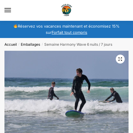
Sauter
Skip
à
to
la
content
navigation
Réservez vos vacances maintenant et économisez 15%
sur
Forfait tout compris
Accueil
Emballages
Semaine Harmony Wave 6 nuits / 7 jours
/
/
🔍