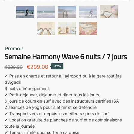
Promo !
Semaine Harmony Wave 6 nuits / 7 jours
Le
Le
€
299.00
€
339.00
-12%
prix
prix
✔ Prise en charge et retour à l'aéroport ou à la gare routière
d'Agadir
original
actuel
6 nuits d'hébergement
était
est
✔ Petit-déjeuner, déjeuner et dîner tous les jours
:
:
6 jours de cours de surf avec des instructeurs certifiés ISA
2 séances de yoga pour s'étirer et se détendre
€339.00.
€299.00.
✔ Transport vers et depuis les meilleurs spots de surf
✔ Location gratuite de planches de surf et de combinaisons
toute la journée
✔ Temps illimité pour surfer à sa guise